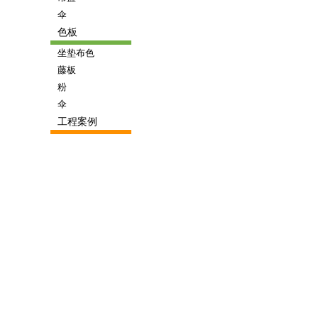
伞
色板
坐垫布色
藤板
粉
伞
工程案例